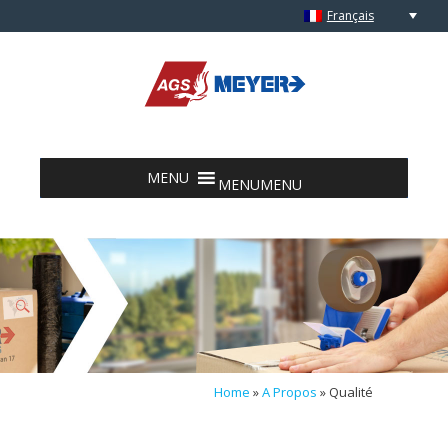
Français
Skip to content
MENU
MENU
Home
»
A Propos
»
Qualité