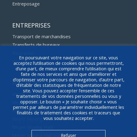
Entreposage
ENTREPRISES
Transport de marchandises
Transferts de bureaux
Relocation
En poursuivant votre navigation sur ce site, vous
Entreposage
acceptez l’utilisation de cookies qui nous permettront,
d’une part, de mieux comprendre l’utilisation qui est
faite de nos services et ainsi que d’améliorer et
d’optimiser votre parcours de navigation, d’autre part,
NETWORK
d’établir des statistiques de fréquentation de notre
site. Vous pouvez accepter l’ensemble de ces
Meyer Moving Aruba
traitements de vos données personnelles ou vous y
opposer. Le bouton « Je souhaite choisir » vous
Meyer Moving Bonaire
permet par ailleurs de paramétrer individuellement les
Meyer Moving Curaçao
finalités de traitement des cookies et traceurs que
vous souhaitez accepter.
Meyer Moving Guadeloupe
Meyer Moving Haiti
Meyer Moving Martinique
Refuser