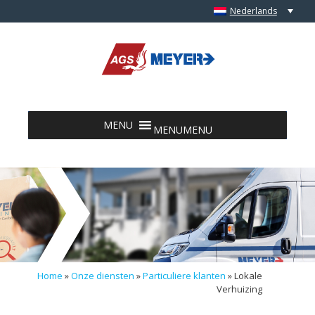
Nederlands
Skip to content
MENU
MENU
Home
»
Onze diensten
»
Particuliere klanten
»
Lokale
Verhuizing