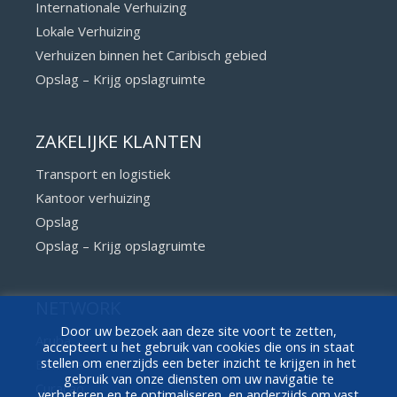
Internationale Verhuizing
Lokale Verhuizing
Verhuizen binnen het Caribisch gebied
Opslag – Krijg opslagruimte
ZAKELIJKE KLANTEN
Transport en logistiek
Kantoor verhuizing
Opslag
Opslag – Krijg opslagruimte
NETWORK
Door uw bezoek aan deze site voort te zetten,
Aruba
accepteert u het gebruik van cookies die ons in staat
stellen om enerzijds een beter inzicht te krijgen in het
Bonaire
gebruik van onze diensten om uw navigatie te
Curaçao
verbeteren en te optimaliseren, en anderzijds om vast