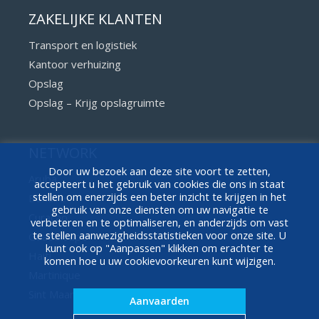
ZAKELIJKE KLANTEN
Transport en logistiek
Kantoor verhuizing
Opslag
Opslag – Krijg opslagruimte
NETWORK
Door uw bezoek aan deze site voort te zetten,
Aruba
accepteert u het gebruik van cookies die ons in staat
stellen om enerzijds een beter inzicht te krijgen in het
Bonaire
gebruik van onze diensten om uw navigatie te
Curaçao
verbeteren en te optimaliseren, en anderzijds om vast
te stellen aanwezigheidsstatistieken voor onze site. U
Guadeloupe
kunt ook op "Aanpassen" klikken om erachter te
Haiti
komen hoe u uw cookievoorkeuren kunt wijzigen.
Martinique
Sint Maarten
Aanvaarden