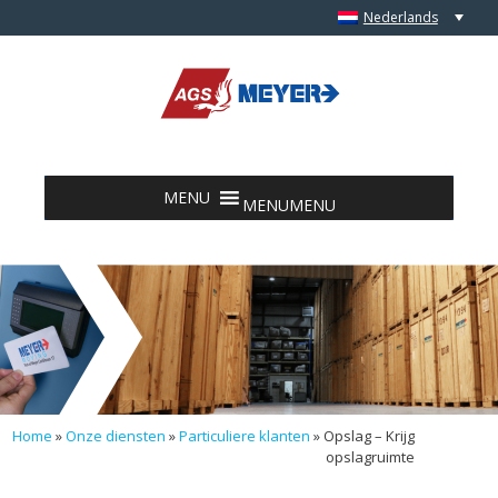
Nederlands
Skip to content
MENU
MENU
Home
»
Onze diensten
»
Particuliere klanten
»
Opslag – Krijg
opslagruimte